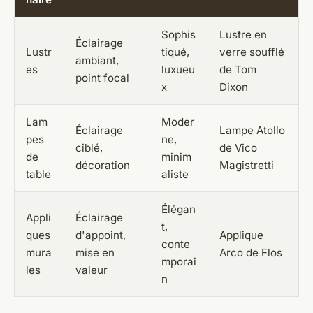
Sophis
Lustre en
Éclairage
Lustr
tiqué,
verre soufflé
ambiant,
es
luxueu
de Tom
point focal
x
Dixon
Lam
Moder
Éclairage
Lampe Atollo
pes
ne,
ciblé,
de Vico
de
minim
décoration
Magistretti
table
aliste
Élégan
Appli
Éclairage
t,
ques
d'appoint,
Applique
conte
mura
mise en
Arco de Flos
mporai
les
valeur
n