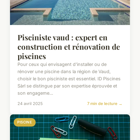
Pisciniste vaud : expert en
construction et rénovation de
piscines
Pour ceux qui envisagent d'installer ou de
rénover une piscine dans la région de Vaud,
choisir le bon pisciniste est essentiel. ID Piscines
Sàrl se distingue par son expertise éprouvée et
son engageme...
24 avril 2025
7 min de lecture →
PISCINE