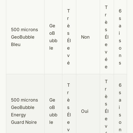
T
T
6
r
r
s
è
Ge
è
a
500 microns
s
oB
s
i
GeoBubble
Non
Él
ubb
Él
s
Bleu
e
le
e
o
v
v
n
é
é
s
e
T
T
6
r
r
s
è
500 microns
Ge
è
a
s
GeoBubble
oB
s
i
Oui
Él
Energy
ubb
Él
s
e
Guard Noire
le
e
o
v
v
n