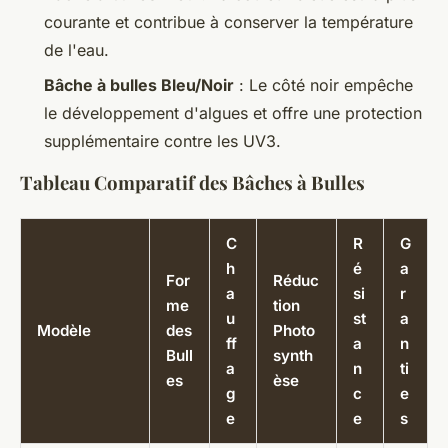
courante et contribue à conserver la température
de l'eau.
Bâche à bulles Bleu/Noir
: Le côté noir empêche
le développement d'algues et offre une protection
supplémentaire contre les UV3.
Tableau Comparatif des Bâches à Bulles
C
R
G
h
é
a
For
Réduc
a
si
r
me
tion
u
st
a
Modèle
des
Photo
ff
a
n
Bull
synth
a
n
ti
es
èse
g
c
e
e
e
s