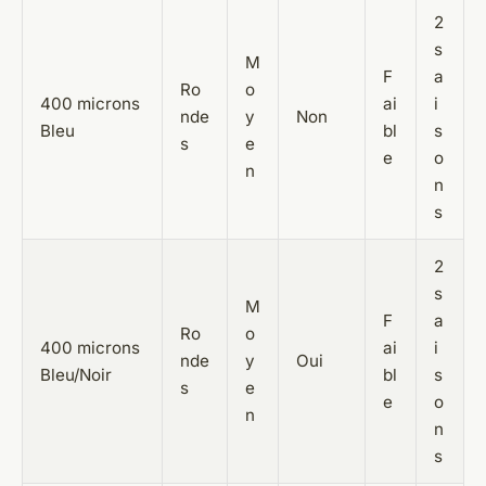
2
s
M
F
a
Ro
o
400 microns
ai
i
nde
y
Non
Bleu
bl
s
s
e
e
o
n
n
s
2
s
M
F
a
Ro
o
400 microns
ai
i
nde
y
Oui
Bleu/Noir
bl
s
s
e
e
o
n
n
s