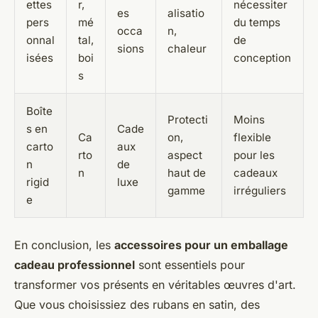
ettes
r,
nécessiter
es
alisatio
pers
mé
du temps
occa
n,
onnal
tal,
de
sions
chaleur
isées
boi
conception
s
Boîte
Protecti
Moins
s en
Cade
Ca
on,
flexible
carto
aux
rto
aspect
pour les
n
de
n
haut de
cadeaux
rigid
luxe
gamme
irréguliers
e
En conclusion, les
accessoires pour un emballage
cadeau professionnel
sont essentiels pour
transformer vos présents en véritables œuvres d'art.
Que vous choisissiez des rubans en satin, des