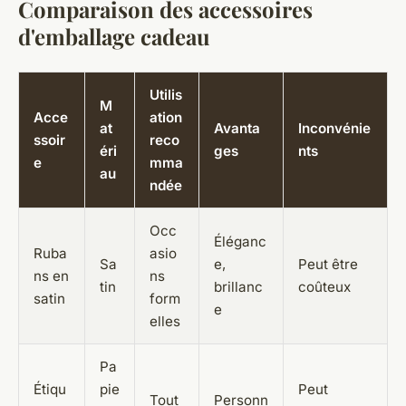
Comparaison des accessoires
d'emballage cadeau
Utilis
M
Acce
ation
at
Avanta
Inconvénie
ssoir
reco
éri
ges
nts
e
mma
au
ndée
Occ
Éléganc
Ruba
asio
Sa
e,
Peut être
ns en
ns
tin
brillanc
coûteux
satin
form
e
elles
Pa
Étiqu
pie
Peut
Tout
Personn