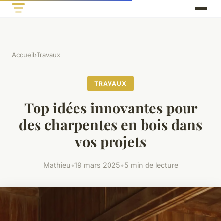
Accueil
›
Travaux
TRAVAUX
Top idées innovantes pour
des charpentes en bois dans
vos projets
Mathieu
•
19 mars 2025
•
5 min de lecture