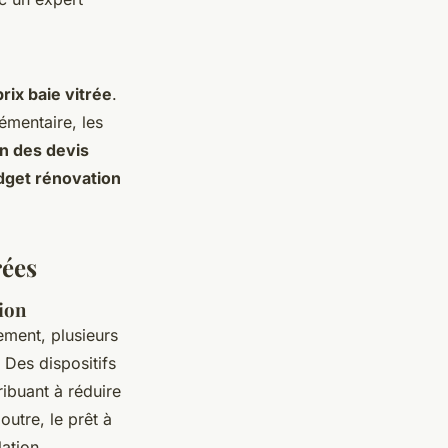
rix baie vitrée
.
émentaire, les
n des devis
dget rénovation
rées
tion
ement, plusieurs
 Des dispositifs
ibuant à réduire
outre, le prêt à
ation.