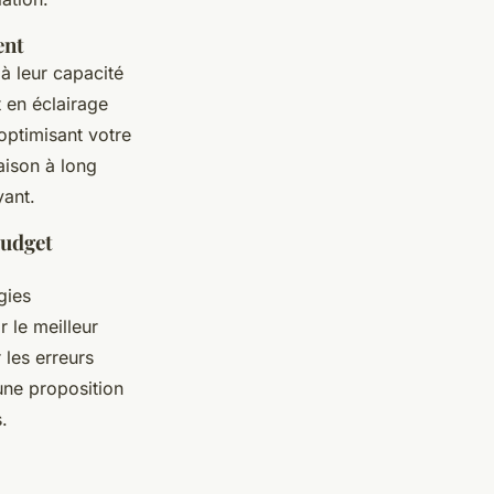
ent
à leur capacité
t en éclairage
 optimisant votre
aison à long
yant.
budget
gies
 le meilleur
 les erreurs
 une proposition
.