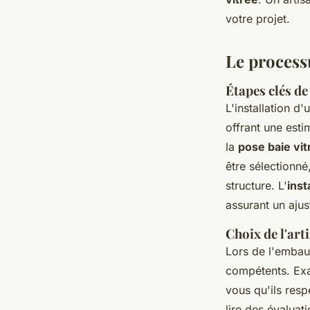
votre projet.
Le processu
Étapes clés de 
L'installation 
offrant une esti
la
pose baie vi
être sélectionné
structure. L'
inst
assurant un ajus
Choix de l'art
Lors de l'embauc
compétents. Exa
vous qu'ils resp
lire des évaluat