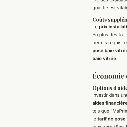
qualifié est vita
Coûts supplém
Le
prix installa
En plus des frai
permis requis, 
pose baie vitré
baie vitrée
.
Économie et
Options d'aide
Investir dans u
aides financièr
tels que "MaPri
le
tarif de pose
taux zéro (Éco-P