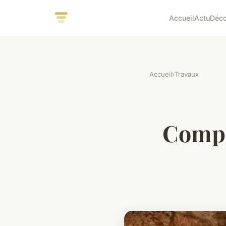
Accueil
Actu
Déc
Accueil
›
Travaux
Compr