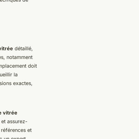
vitrée
détaillé,
les, notamment
emplacement doit
illir la
ions exactes,
e vitrée
, et assurez-
références et
ec un expert