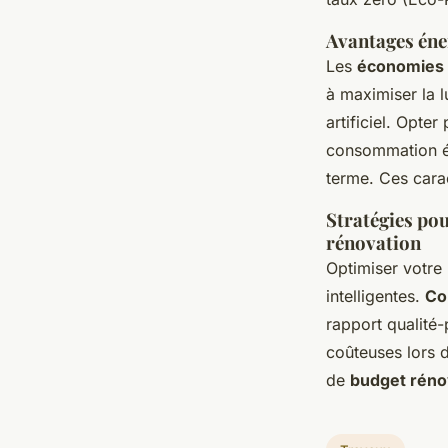
Avantages éner
Les
économies 
à maximiser la l
artificiel. Opte
consommation én
terme. Ces carac
Stratégies pou
rénovation
Optimiser votre
intelligentes.
Co
rapport qualité-
coûteuses lors d
de
budget rénov