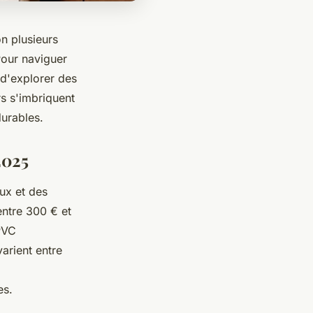
on plusieurs
 Pour naviguer
 d'explorer des
s s'imbriquent
durables.
2025
ux et des
entre 300 € et
 PVC
varient entre
es.