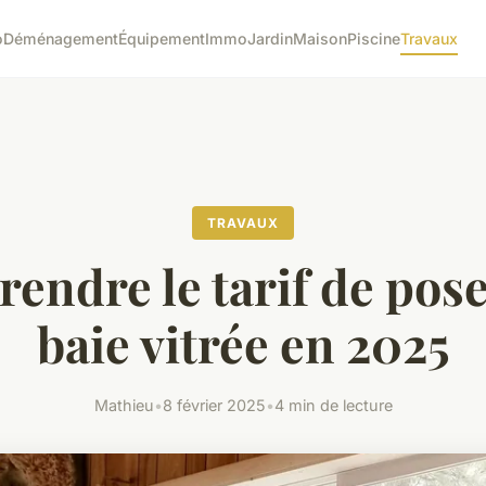
o
Déménagement
Équipement
Immo
Jardin
Maison
Piscine
Travaux
TRAVAUX
endre le tarif de pose
baie vitrée en 2025
Mathieu
•
8 février 2025
•
4 min de lecture