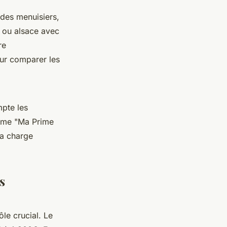
e des menuisiers,
, ou alsace avec
re
our comparer les
mpte les
omme "Ma Prime
la charge
s
ôle crucial. Le