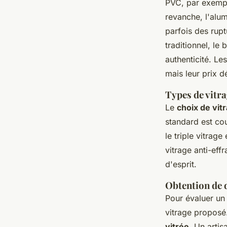
PVC, par exempl
revanche, l'alum
parfois des rupt
traditionnel, le
authenticité. L
mais leur prix 
Types de vitra
Le
choix de vit
standard est co
le triple vitrag
vitrage anti-eff
d'esprit.
Obtention de d
Pour évaluer u
vitrage proposé
vitrée
. Un artis