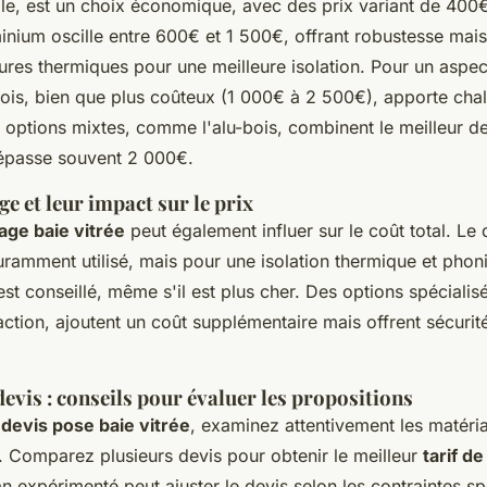
e, est un choix économique, avec des prix variant de 400
inium oscille entre 600€ et 1 500€, offrant robustesse mais
ures thermiques pour une meilleure isolation. Pour un aspec
 bois, bien que plus coûteux (1 000€ à 2 500€), apporte chal
es options mixtes, comme l'alu-bois, combinent le meilleur 
dépasse souvent 2 000€.
ge et leur impact sur le prix
rage baie vitrée
peut également influer sur le coût total. Le
uramment utilisé, mais pour une isolation thermique et phon
e est conseillé, même s'il est plus cher. Des options spécial
raction, ajoutent un coût supplémentaire mais offrent sécurité 
evis : conseils pour évaluer les propositions
n
devis pose baie vitrée
, examinez attentivement les matéria
. Comparez plusieurs devis pour obtenir le meilleur
tarif d
an expérimenté peut ajuster le devis selon les contraintes s