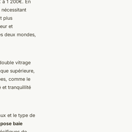
€ à 1 200€. En
 nécessitant
t plus
eur et
des deux mondes,
 double vitrage
ique supérieure,
isées, comme le
et tranquillité
ux et le type de
e pose baie
pécifiques de