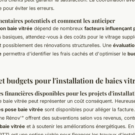
le pour éviter les erreurs.
entaires potentiels et comment les anticiper
tion baie vitrée
dépend de nombreux
facteurs influençant p
s basiques, attendez-vous à des coûts pour le vitrage suppl
et possiblement des rénovations structurelles. Une
évaluatio
e
permettra d'identifier les frais cachés et d'optimiser le
bu
 budgets pour l'installation de baies vit
s financières disponibles pour les projets d'installa
ne baie vitrée peut représenter un coût conséquent. Heureus
es pose baie vitrée
sont disponibles pour alléger la facture.
me Rénov'" offrent des subventions selon vos revenus, contr
 baie vitrée
et à soutenir les améliorations énergétiques. En 
TZ) est une option viable pour financer les travaux d'install