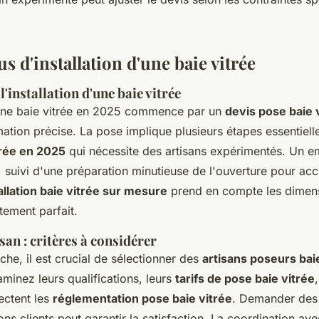
s d'installation d'une baie vitrée
l'installation d'une baie vitrée
d'une baie vitrée en 2025 commence par un
devis pose baie 
mation précise. La pose implique plusieurs étapes essentiel
trée en 2025
qui nécessite des artisans expérimentés. Un 
, suivi d'une préparation minutieuse de l'ouverture pour accue
allation baie vitrée sur mesure
prend en compte les dimens
tement parfait.
isan : critères à considérer
he, il est crucial de sélectionner des
artisans poseurs bai
minez leurs qualifications, leurs
tarifs de pose baie vitrée
ectent les
réglementation pose baie vitrée
. Demander des 
ions clients peut garantir la satisfaction. La coordination av