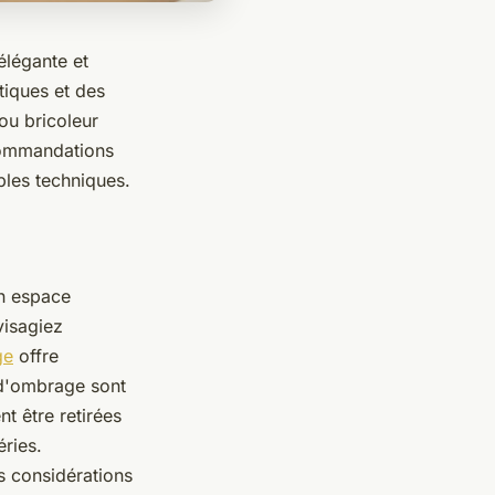
élégante et
tiques et des
ou bricoleur
ecommandations
ples techniques.
un espace
visagiez
ge
offre
 d'ombrage sont
t être retirées
ries.
s considérations