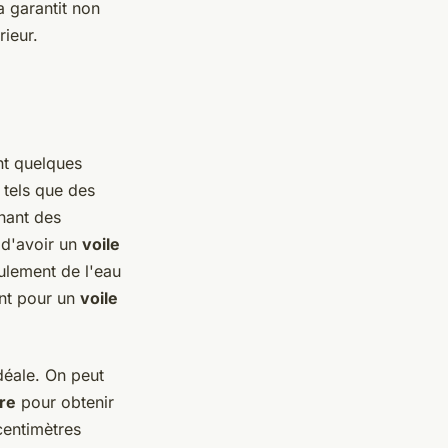
la garantit non
rieur.
nt quelques
 tels que des
nant des
é d'avoir un
voile
ulement de l'eau
nt pour un
voile
déale. On peut
re
pour obtenir
centimètres