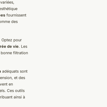
 variées,
esthétique
ées
fournissent
 comme des
é. Optez pour
rée de vie
. Les
bonne filtration
n
adéquats sont
nsion, et des
uvent en
ls. Ces outils
ribuant ainsi à