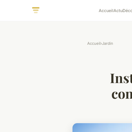
Accueil
Actu
Déc
Accueil
›
Jardin
Ins
con