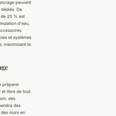
'ancrage peuvent
x dédiés. De
e de 25 % est
umulation d'eau,
 accessoires
âbles et systèmes
le, maximisant la
age
de préparer
et libre de tout
oin, des
endra des
u des murs en