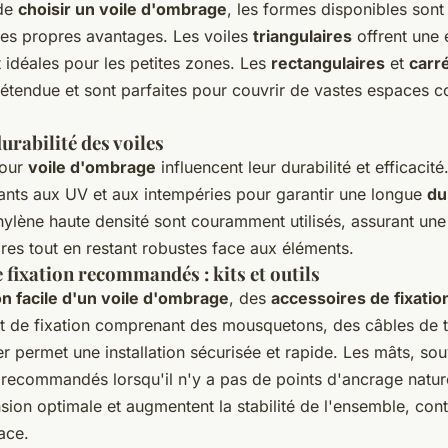
 de
choisir un voile d'ombrage
, les formes disponibles sont
es propres avantages. Les voiles
triangulaires
offrent une 
 idéales pour les petites zones. Les
rectangulaires
et
carr
étendue et sont parfaites pour couvrir de vastes espaces
urabilité des voiles
pour
voile d'ombrage
influencent leur durabilité et efficacit
tants aux UV et aux intempéries pour garantir une longue
du
hylène haute densité sont couramment utilisés, assurant une 
res tout en restant robustes face aux éléments.
 fixation recommandés : kits et outils
ion facile d'un voile d'ombrage
, des
accessoires de fixatio
it de fixation
comprenant des mousquetons, des câbles de te
r permet une installation sécurisée et rapide. Les mâts, so
 recommandés lorsqu'il n'y a pas de points d'ancrage nature
sion optimale et augmentent la stabilité de l'ensemble, cont
ace
.