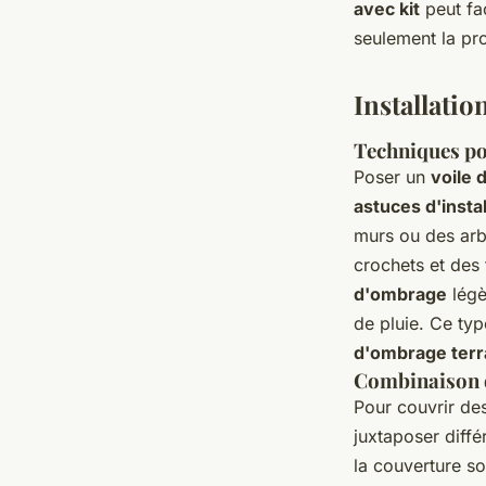
avec kit
peut fac
seulement la pro
Installatio
Techniques pou
Poser un
voile
astuces d'instal
murs ou des arb
crochets et des 
d'ombrage
légè
de pluie. Ce typ
d'ombrage ter
Combinaison d
Pour couvrir de
juxtaposer diff
la couverture so