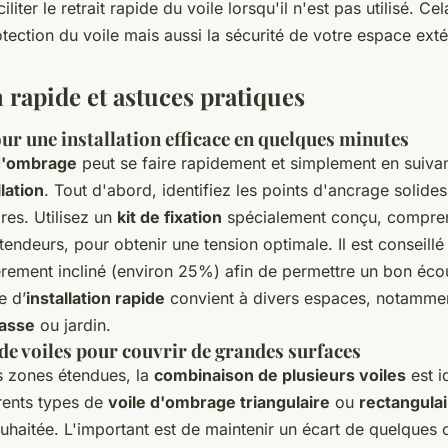
iliter le retrait rapide du voile lorsqu'il n'est pas utilisé. Ce
tection du voile mais aussi la sécurité de votre espace exté
n rapide et astuces pratiques
r une installation efficace en quelques minutes
 d'ombrage
peut se faire rapidement et simplement en suiva
lation
. Tout d'abord, identifiez les points d'ancrage solides
res. Utilisez un
kit de fixation
spécialement conçu, compre
tendeurs, pour obtenir une tension optimale. Il est conseill
rement incliné (environ 25%) afin de permettre un bon éco
e d’
installation rapide
convient à divers espaces, notamme
rasse
ou jardin.
e voiles pour couvrir de grandes surfaces
s zones étendues, la
combinaison de plusieurs voiles
est i
érents types de
voile d'ombrage triangulaire
ou
rectangulai
uhaitée. L'important est de maintenir un écart de quelques 