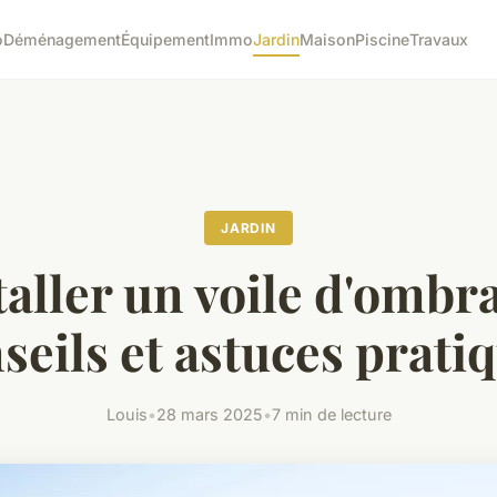
o
Déménagement
Équipement
Immo
Jardin
Maison
Piscine
Travaux
JARDIN
taller un voile d'ombra
seils et astuces prati
Louis
•
28 mars 2025
•
7 min de lecture