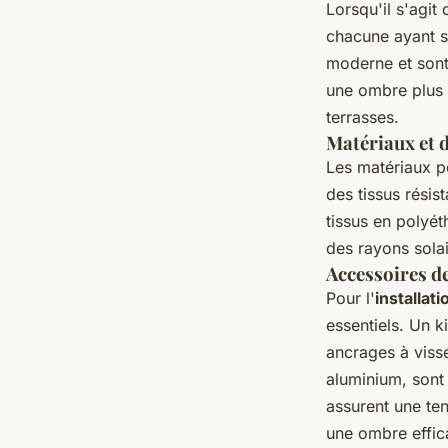
Lorsqu'il s'agit
chacune ayant s
moderne et sont
une ombre plus 
terrasses.
Matériaux et d
Les matériaux 
des tissus résis
tissus en polyét
des rayons solai
Accessoires de
Pour l'
installat
essentiels. Un
k
ancrages à visse
aluminium, sont
assurent une ten
une
ombre effic