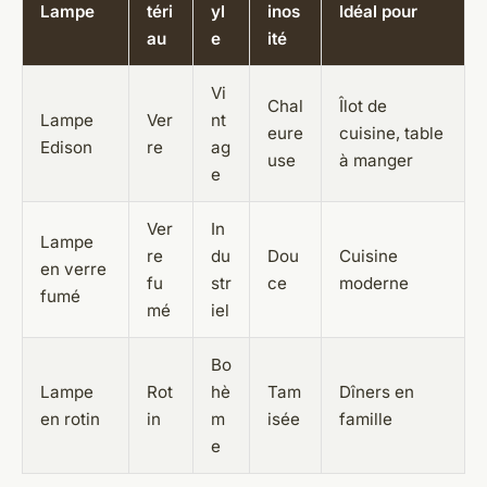
Lampe
téri
yl
inos
Idéal pour
au
e
ité
Vi
Chal
Îlot de
Lampe
Ver
nt
eure
cuisine, table
Edison
re
ag
use
à manger
e
Ver
In
Lampe
re
du
Dou
Cuisine
en verre
fu
str
ce
moderne
fumé
mé
iel
Bo
Lampe
Rot
hè
Tam
Dîners en
en rotin
in
m
isée
famille
e