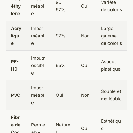
90-
Variété
éthy
méabl
Oui
97%
de coloris
lène
e
Acry
Imper
Large
liqu
méabl
97%
Non
gamme
e
e
de coloris
Imputr
PE-
Aspect
escibl
95%
Oui
HD
plastique
e
Imper
Souple et
PVC
méabl
Oui
Non
malléable
e
Fibr
Esthétiqu
e de
Permé
Nature
Oui
e
Coc
able
l