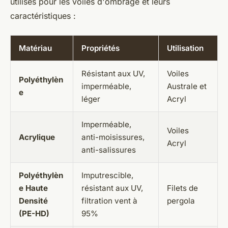
utilisés pour les voiles d'ombrage et leurs
caractéristiques :
Matériau
Propriétés
Utilisation
Résistant aux UV,
Voiles
Polyéthylèn
imperméable,
Australe et
e
léger
Acryl
Imperméable,
Voiles
Acrylique
anti-moisissures,
Acryl
anti-salissures
Polyéthylèn
Imputrescible,
e Haute
résistant aux UV,
Filets de
Densité
filtration vent à
pergola
(PE-HD)
95%