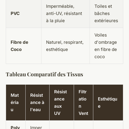
Imperméable,
Toiles et
PVC
anti-UV, résistant
bâches
à la pluie
extérieures
Voiles
Fibre de
Naturel, respirant,
d'ombrage
Coco
esthétique
en fibre de
coco
Tableau Comparatif des Tissus
Résist
Filtr
Mat
Résist
ance
atio
Esthétiqu
éria
ance à
aux
n
e
u
l'eau
UV
Vent
Poly
Imper