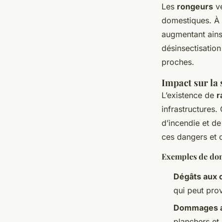
Les
rongeurs
vé
domestiques. À tr
augmentant ainsi
désinsectisation
proches.
Impact sur la 
L’existence de
r
infrastructures.
d’incendie et de
ces dangers et o
Exemples de do
Dégâts aux c
qui peut prov
Dommages a
planchers et 