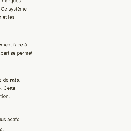
s marques
. Ce système
 et les
ement face à
xpertise permet
ce de
rats
,
. Cette
tion.
us actifs.
s.