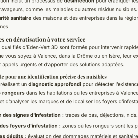
tion inclut un processus de
désinfection
pour éradiquer le
s ravageurs, comme les maladies ou autres résidus nuisibles
rité sanitaire
des maisons et des entreprises dans la région
nes.
es en dératisation à votre service
qualifiés d’Eden-Vert 3D sont formés pour intervenir rapid
ue vous soyez à Valence, dans la Drôme ou en Isère, leur e
 appels urgents et d’apporter des solutions adaptées.
ale pour une identification précise des nuisibles
 réalisent un
diagnostic approfondi
pour détecter l’existen
s
rongeurs
dans les habitations ou les entreprises à Valence
t d’analyser les marques et de localiser les foyers d’infesta
on des signes d'infestation
: traces de pas, déjections, nids.
 des foyers d'infestation
: zones où les rongeurs sont les pl
des dégâts
: évaluation des dommages matériels et sanitaire