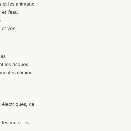
s et les animaux
 et l’eau,
e
 et vos
les
t les risques
imentés élimine
 électriques, ce
 les murs, les