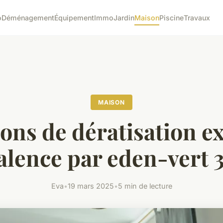
o
Déménagement
Équipement
Immo
Jardin
Maison
Piscine
Travaux
MAISON
ons de dératisation e
alence par eden-vert 
Eva
•
19 mars 2025
•
5 min de lecture