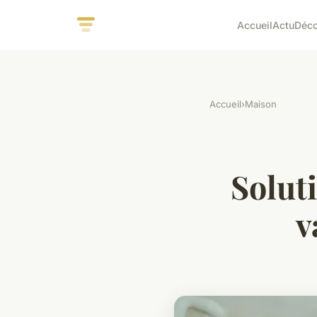
Accueil
Actu
Déc
Accueil
›
Maison
Soluti
v