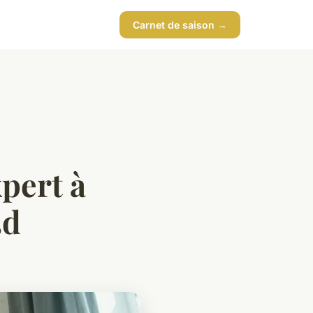
Carnet de saison →
xpert à
3d