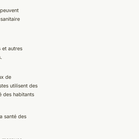
 peuvent
sanitaire
s
et autres
.
ux de
stes utilisent des
é des habitants
la santé des