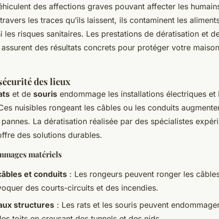
hiculent des affections graves pouvant affecter les humain
avers les traces qu’ils laissent, ils contaminent les aliments
 les risques sanitaires. Les prestations de dératisation et d
 assurent des résultats concrets pour protéger votre maison
sécurité des lieux
ats
et de
souris
endommage les installations électriques et 
 Ces nuisibles rongeant les câbles ou les conduits augmenten
 pannes. La dératisation réalisée par des spécialistes expér
ffre des solutions durables.
mmages matériels
âbles et conduits
: Les rongeurs peuvent ronger les câbles
oquer des courts-circuits et des incendies.
ux structures
: Les rats et les souris peuvent endommager
les toits en creusant des tunnels et des nids.