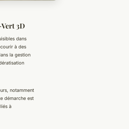
-Vert 3D
uisibles dans
ecourir à des
dans la gestion
dératisation
geurs, notamment
tte démarche est
liés à