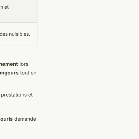
n et
des nuisibles.
nnement
lors
ongeurs
tout en
prestations et
souris
demande