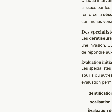
Chaque interven
laissées par le
renforce la
sécu
communes voisi
Des spécialist
Les
dératiseurs
une invasion. Q
de répondre aux
Évaluation initi
Les spécialistes
souris
ou autre
évaluation perme
Identificati
Localisation
Évaluation 