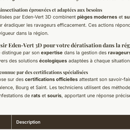
insectisation éprouvées et adaptées aux besoins
tilisées par Eden-Vert 3D combinent
pièges modernes
et
su
r éradiquer les ravageurs efficacement. Ces actions répon
igueur dans la région.
sir Eden-Vert 3D pour votre dératisation dans la rég
 distingue par son
expertise
dans la gestion des
ravageur
ers des solutions
écologiques
adaptées à chaque situation
connue par des certifications spécialisées
pose sur des
certifications officielles
attestant son savoir-fai
alence, Bourg et Saint. Les techniciens utilisent des méthod
 infestations de
rats
et
souris
, apportant une réponse précis
Description